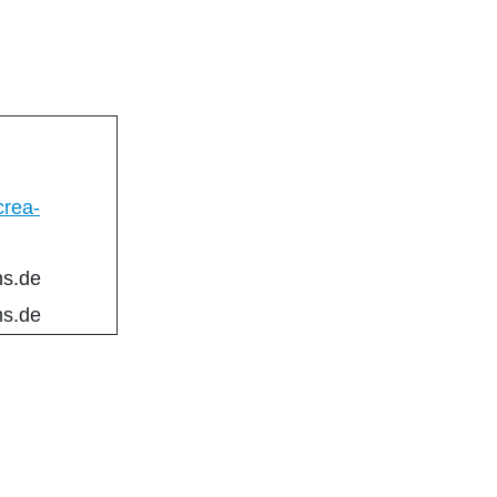
crea-
ms.de
ms.de