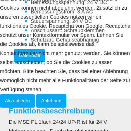
Bemessungsspannung: 24 V DC
Cookies können nicht abgelehnt werden. Zusätzlich zu
Bemessungsstrom: 3 A AC
unseren essentiellen Cookies nutzen wir ein
Steuerspannung: 24 V DC
funktionales Cookie. Recaptcha von Google. Recaptcha
Anschlussart: Schraubklemmen
schützt unser Kontaktformular vor Spam. Lehnen Sie
Schutzart: Gehäuseabhängig
die Cookies ab, kann beispielsweise das
Kontaktformular nicht mehr genutzt werden. Sie können
Datenblatt
selbst entscheiden, ob Sie die Cookies zulassen
möchten. Bitte beachten Sie, dass bei einer Ablehnung
womöglich nicht mehr alle Funktionalitäten der Seite zur
Verfügung stehen.
Akzeptieren
Ablehnen
Funktionsbeschreibung
Die MSE PL 1fach 24/24 UP-R ist für 24 V
Motore geeignet. Durch das platzsparende