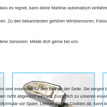
 dass es regnet, kann deine Markise automatisch einfah
soren. Zu den bekanntesten gehören Windsensoren, Fot
dene Sensoren. Melde dich gerne bei uns.
n sind essenziell für den Betrieb der Seite. Sie sorgen 
nen nicht abgelehnt werden. Zusätzlich zu unseren essen
formular vor Spam. Lehnen Sie die Cookies ab, kann be