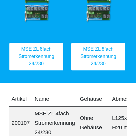
MSE ZL 6fach
MSE ZL 8fach
Stromerkennung
Stromerkennung
24/230
24/230
Artikel
Name
Gehäuse
Abmessu
MSE ZL 4fach
Ohne
L125x B7
200107
Stromerkennung
Gehäuse
H20 mm
24/230