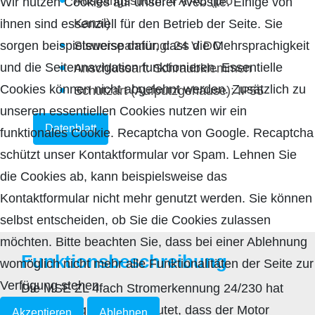
Ausgangsstrom: 4 A AC (pro
Wir nutzen Cookies auf unserer Website. Einige von
Kanal)
ihnen sind essenziell für den Betrieb der Seite. Sie
Steuerspannung: 24 V DC
sorgen beispielsweise dafür, dass die Mehrsprachigkeit
und die Seitennavigation funktionieren. Essentielle
Anschlussart: Schraubklemmen
Cookies können nicht abgelehnt werden. Zusätzlich zu
Schutzart (Aufputzgehäuse): IP55
unseren essentiellen Cookies nutzen wir ein
Datenblatt
funktionales Cookie. Recaptcha von Google. Recaptcha
schützt unser Kontaktformular vor Spam. Lehnen Sie
die Cookies ab, kann beispielsweise das
Kontaktformular nicht mehr genutzt werden. Sie können
selbst entscheiden, ob Sie die Cookies zulassen
möchten. Bitte beachten Sie, dass bei einer Ablehnung
Funktionsbeschreibung
womöglich nicht mehr alle Funktionalitäten der Seite zur
Verfügung stehen.
Die MSE ZL 4fach Stromerkennung 24/230 hat
eine Zeitlogik. Das bedeutet, dass der Motor
Akzeptieren
Ablehnen