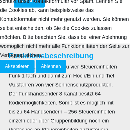
Datenblatt
schützt unser Kontaktformular vor Spam. Lehnen Sie
die Cookies ab, kann beispielsweise das
Kontaktformular nicht mehr genutzt werden. Sie können
selbst entscheiden, ob Sie die Cookies zulassen
möchten. Bitte beachten Sie, dass bei einer Ablehnung
womöglich nicht mehr alle Funktionalitäten der Seite zur
Funktionsbeschreibung
Verfügung stehen.
Zum Ansteuern von bis zu vier Steuereinheiten
Akzeptieren
Ablehnen
Funk 1 fach und damit zum Hoch/Ein und Tief
/Ausfahren von vier Sonnenschutzprodukten.
Der Funkhandsender 8 Kanal besitzt 64
Kodiermöglichkeiten. Somit ist es möglich mit
bis zu 64 Handsendern – 256 Steuereinheiten
einzeln oder über Gruppenbildung noch ein
Vielfaches an Steuereinheiten anzusteuern.