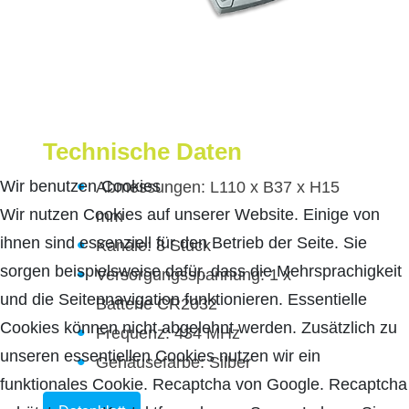
Technische Daten
Wir benutzen Cookies
Abmessungen: L110 x B37 x H15
Wir nutzen Cookies auf unserer Website. Einige von
mm
ihnen sind essenziell für den Betrieb der Seite. Sie
Kanäle: 8 Stück
sorgen beispielsweise dafür, dass die Mehrsprachigkeit
Versorgungsspannung: 1 x
und die Seitennavigation funktionieren. Essentielle
Batterie CR2032
Cookies können nicht abgelehnt werden. Zusätzlich zu
Frequenz: 434 MHz
unseren essentiellen Cookies nutzen wir ein
Gehäusefarbe: Silber
funktionales Cookie. Recaptcha von Google. Recaptcha