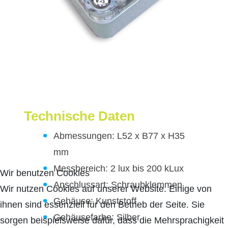
Technische Daten
Abmessungen: L52 x B77 x H35
mm
Messbereich: 2 lux bis 200 kLux
Wir benutzen Cookies
Anschlussart: Schraubklemmen
Wir nutzen Cookies auf unserer Website. Einige von
Gehäuse: Kunststoff
ihnen sind essenziell für den Betrieb der Seite. Sie
Gehäusefarbe: Silber
sorgen beispielsweise dafür, dass die Mehrsprachigkeit