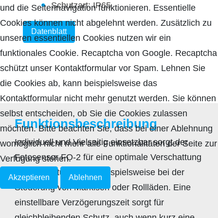
Schutzart: IP65
und die Seitennavigation funktionieren. Essentielle
Cookies können nicht abgelehnt werden. Zusätzlich zu
Datenblatt
unseren essentiellen Cookies nutzen wir ein
funktionales Cookie. Recaptcha von Google. Recaptcha
schützt unser Kontaktformular vor Spam. Lehnen Sie
die Cookies ab, kann beispielsweise das
Kontaktformular nicht mehr genutzt werden. Sie können
selbst entscheiden, ob Sie die Cookies zulassen
Funktionsbeschreibung
möchten. Bitte beachten Sie, dass bei einer Ablehnung
Individuell und Vielseitig einsetzbar sorgt der
womöglich nicht mehr alle Funktionalitäten der Seite zur
Fotosensor FO-2 für eine optimale Verschattung
Verfügung stehen.
in vielen Situationen. Beispielsweise bei der
Akzeptieren
Ablehnen
Steuerung von Markisen oder Rollläden. Eine
einstellbare Verzögerungszeit sorgt für
gleichbleibenden Schutz, auch wenn kurz eine