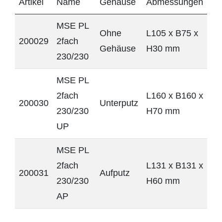
Artikel
Name
Gehäuse
Abmessungen
MSE PL
Ohne
L105 x B75 x
200029
2fach
Gehäuse
H30 mm
230/230
MSE PL
2fach
L160 x B160 x
200030
Unterputz
230/230
H70 mm
UP
MSE PL
2fach
L131 x B131 x
200031
Aufputz
230/230
H60 mm
AP