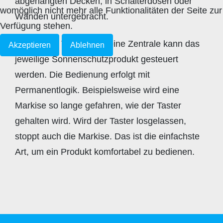
abgehängten Decken, in Schalterdosen oder
womöglich nicht mehr alle Funktionalitäten der Seite zur
Wänden untergebracht.
Verfügung stehen.
Über einen Taster oder eine Zentrale kann das
Akzeptieren
Ablehnen
jeweilige Sonnenschutzprodukt gesteuert
werden. Die Bedienung erfolgt mit
Permanentlogik. Beispielsweise wird eine
Markise so lange gefahren, wie der Taster
gehalten wird. Wird der Taster losgelassen,
stoppt auch die Markise. Das ist die einfachste
Art, um ein Produkt komfortabel zu bedienen.