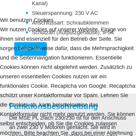
Kanal)
Steuerspannung: 230 V AC
Wir benutzen Cookies
Anschlussart: Schraubklemmen
Wir nutzen Cookies auf unserer Website. Einige von
Schutzart (Aufputzgehäuse): IP54
ihnen sind essenziell für den Betrieb der Seite. Sie
sorgen beispielsweise dafür, dass die Mehrsprachigkeit
Datenblatt
und die Seitennavigation funktionieren. Essentielle
Cookies können nicht abgelehnt werden. Zusätzlich zu
unseren essentiellen Cookies nutzen wir ein
funktionales Cookie. Recaptcha von Google. Recaptcha
schützt unser Kontaktformular vor Spam. Lehnen Sie
die Cookies ab, kann beispielsweise das
Funktionsbeschreibung
Kontaktformular nicht mehr genutzt werden. Sie können
Die MSE PL 2fach 230/230 ist für den Anschluss
selbst entscheiden, ob Sie die Cookies zulassen
an zwei 230 V Motoren gemacht. Sie wird in
möchten. Bitte beachten Sie, dass bei einer Ablehnung