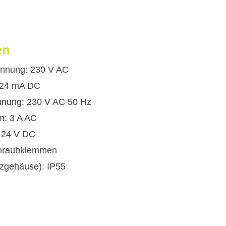
en
nnung: 230 V AC
 24 mA DC
nung: 230 V AC 50 Hz
: 3 A AC
 24 V DC
chraubklemmen
tzgehäuse): IP55