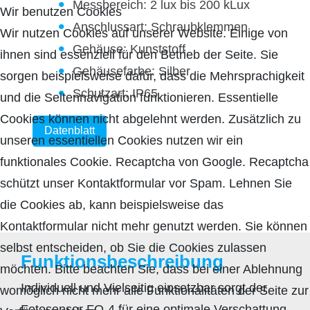
Messbereich: 2 lux bis 200 kLux
Wir benutzen Cookies
Anschlussart: Schraubklemmen
Wir nutzen Cookies auf unserer Website. Einige von
Gehäuse: Kunststoff
ihnen sind essenziell für den Betrieb der Seite. Sie
Gehäusefarbe: Silber
sorgen beispielsweise dafür, dass die Mehrsprachigkeit
Schutzart: IP65
und die Seitennavigation funktionieren. Essentielle
Cookies können nicht abgelehnt werden. Zusätzlich zu
Datenblatt
unseren essentiellen Cookies nutzen wir ein
funktionales Cookie. Recaptcha von Google. Recaptcha
schützt unser Kontaktformular vor Spam. Lehnen Sie
die Cookies ab, kann beispielsweise das
Kontaktformular nicht mehr genutzt werden. Sie können
selbst entscheiden, ob Sie die Cookies zulassen
Funktionsbeschreibung
möchten. Bitte beachten Sie, dass bei einer Ablehnung
Individuell und Vielseitig einsetzbar sorgt der
womöglich nicht mehr alle Funktionalitäten der Seite zur
Fotosensor FO-4 für eine optimale Verschattung