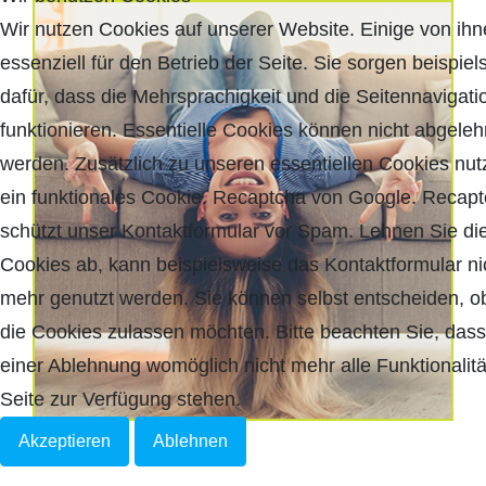
Wir nutzen Cookies auf unserer Website. Einige von ihn
essenziell für den Betrieb der Seite. Sie sorgen beispie
dafür, dass die Mehrsprachigkeit und die Seitennavigati
funktionieren. Essentielle Cookies können nicht abgeleh
werden. Zusätzlich zu unseren essentiellen Cookies nut
ein funktionales Cookie. Recaptcha von Google. Recap
schützt unser Kontaktformular vor Spam. Lehnen Sie di
Cookies ab, kann beispielsweise das Kontaktformular ni
mehr genutzt werden. Sie können selbst entscheiden, o
die Cookies zulassen möchten. Bitte beachten Sie, dass
einer Ablehnung womöglich nicht mehr alle Funktionalitä
Seite zur Verfügung stehen.
Akzeptieren
Ablehnen