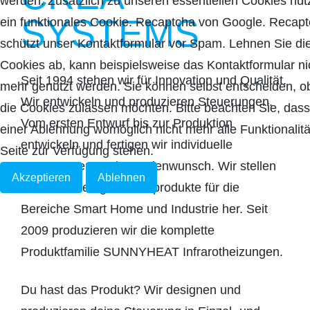
werden. Zusätzlich zu unseren essentiellen Cookies nut
SYSTEMS
ein funktionales Cookie. Recaptcha von Google. Recap
schützt unser Kontaktformular vor Spam. Lehnen Sie di
Cookies ab, kann beispielsweise das Kontaktformular ni
Seit 1994 stehen wir für Innovation und Qualität.
mehr genutzt werden. Sie können selbst entscheiden, o
Wir entwickeln und produzieren Steuerungen.
die Cookies zulassen möchten. Bitte beachten Sie, dass
Vom ersten Entwurf bis zur Produktion
einer Ablehnung womöglich nicht mehr alle Funktionalitä
entwickeln und fertigen wir individuelle
Seite zur Verfügung stehen.
Steuerungen nach Kundenwunsch. Wir stellen
Akzeptieren
Ablehnen
zusätzlich fertige Serienprodukte für die
Bereiche Smart Home und Industrie her. Seit
2009 produzieren wir die komplette
Produktfamilie SUNNYHEAT Infrarotheizungen.
Du hast das Produkt? Wir designen und